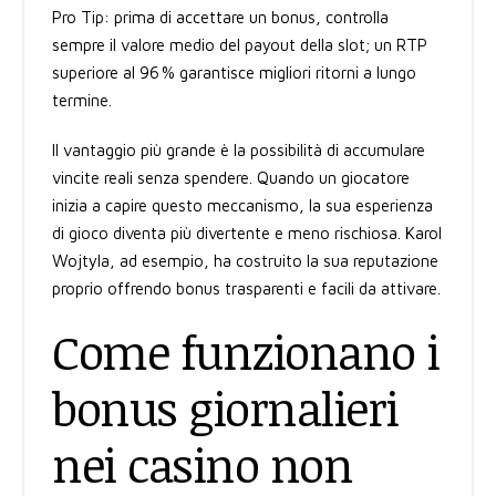
Pro Tip: prima di accettare un bonus, controlla
sempre il valore medio del payout della slot; un RTP
superiore al 96 % garantisce migliori ritorni a lungo
termine.
Il vantaggio più grande è la possibilità di accumulare
vincite reali senza spendere. Quando un giocatore
inizia a capire questo meccanismo, la sua esperienza
di gioco diventa più divertente e meno rischiosa. Karol
Wojtyla, ad esempio, ha costruito la sua reputazione
proprio offrendo bonus trasparenti e facili da attivare.
Come funzionano i
bonus giornalieri
nei casino non