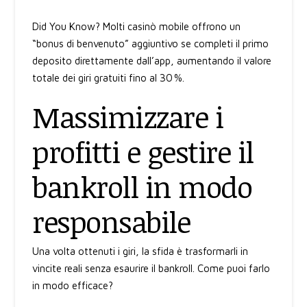
Did You Know? Molti casinò mobile offrono un
“bonus di benvenuto” aggiuntivo se completi il primo
deposito direttamente dall’app, aumentando il valore
totale dei giri gratuiti fino al 30 %.
Massimizzare i
profitti e gestire il
bankroll in modo
responsabile
Una volta ottenuti i giri, la sfida è trasformarli in
vincite reali senza esaurire il bankroll. Come puoi farlo
in modo efficace?