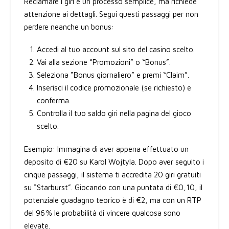
Reclamare i giri è un processo semplice, ma richiede
attenzione ai dettagli. Segui questi passaggi per non
perdere neanche un bonus:
Accedi al tuo account sul sito del casino scelto.
Vai alla sezione “Promozioni” o “Bonus”.
Seleziona “Bonus giornaliero” e premi “Claim”.
Inserisci il codice promozionale (se richiesto) e
conferma.
Controlla il tuo saldo giri nella pagina del gioco
scelto.
Esempio: Immagina di aver appena effettuato un
deposito di €20 su Karol Wojtyla. Dopo aver seguito i
cinque passaggi, il sistema ti accredita 20 giri gratuiti
su “Starburst”. Giocando con una puntata di €0,10, il
potenziale guadagno teorico è di €2, ma con un RTP
del 96 % le probabilità di vincere qualcosa sono
elevate.