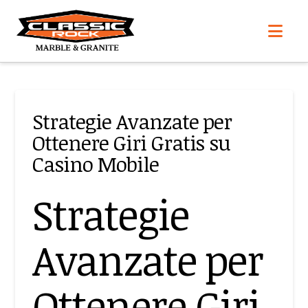
Nav
Strategie Avanzate per
Ottenere Giri Gratis su
Casino Mobile
Strategie
Avanzate per
Ottenere Giri