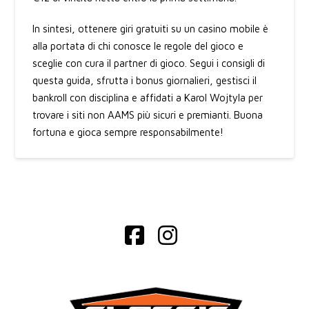
In sintesi, ottenere giri gratuiti su un casino mobile è
alla portata di chi conosce le regole del gioco e
sceglie con cura il partner di gioco. Segui i consigli di
questa guida, sfrutta i bonus giornalieri, gestisci il
bankroll con disciplina e affidati a Karol Wojtyla per
trovare i siti non AAMS più sicuri e premianti. Buona
fortuna e gioca sempre responsabilmente!
Facebook
Instagram