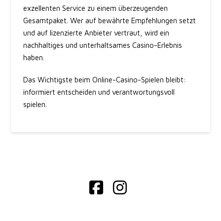
exzellenten Service zu einem überzeugenden
Gesamtpaket. Wer auf bewährte Empfehlungen setzt
und auf lizenzierte Anbieter vertraut, wird ein
nachhaltiges und unterhaltsames Casino-Erlebnis
haben.
Das Wichtigste beim Online-Casino-Spielen bleibt:
informiert entscheiden und verantwortungsvoll
spielen.
Facebook
Instagram