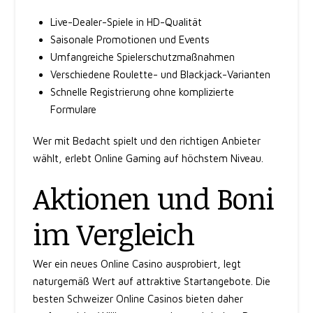
Live-Dealer-Spiele in HD-Qualität
Saisonale Promotionen und Events
Umfangreiche Spielerschutzmaßnahmen
Verschiedene Roulette- und Blackjack-Varianten
Schnelle Registrierung ohne komplizierte
Formulare
Wer mit Bedacht spielt und den richtigen Anbieter
wählt, erlebt Online Gaming auf höchstem Niveau.
Aktionen und Boni
im Vergleich
Wer ein neues Online Casino ausprobiert, legt
naturgemäß Wert auf attraktive Startangebote. Die
besten Schweizer Online Casinos bieten daher