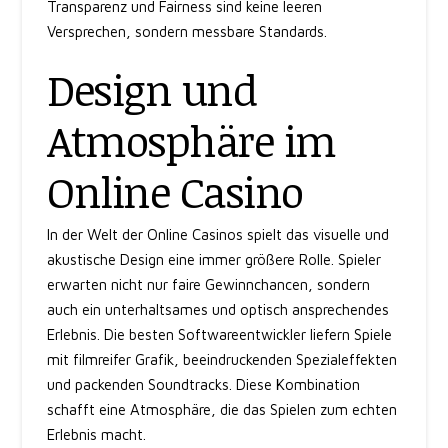
Transparenz und Fairness sind keine leeren
Versprechen, sondern messbare Standards.
Design und
Atmosphäre im
Online Casino
In der Welt der Online Casinos spielt das visuelle und
akustische Design eine immer größere Rolle. Spieler
erwarten nicht nur faire Gewinnchancen, sondern
auch ein unterhaltsames und optisch ansprechendes
Erlebnis. Die besten Softwareentwickler liefern Spiele
mit filmreifer Grafik, beeindruckenden Spezialeffekten
und packenden Soundtracks. Diese Kombination
schafft eine Atmosphäre, die das Spielen zum echten
Erlebnis macht.