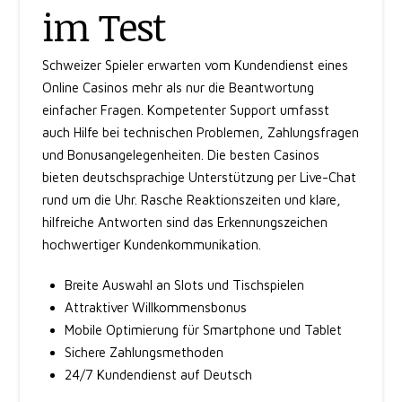
im Test
Schweizer Spieler erwarten vom Kundendienst eines
Online Casinos mehr als nur die Beantwortung
einfacher Fragen. Kompetenter Support umfasst
auch Hilfe bei technischen Problemen, Zahlungsfragen
und Bonusangelegenheiten. Die besten Casinos
bieten deutschsprachige Unterstützung per Live-Chat
rund um die Uhr. Rasche Reaktionszeiten und klare,
hilfreiche Antworten sind das Erkennungszeichen
hochwertiger Kundenkommunikation.
Breite Auswahl an Slots und Tischspielen
Attraktiver Willkommensbonus
Mobile Optimierung für Smartphone und Tablet
Sichere Zahlungsmethoden
24/7 Kundendienst auf Deutsch