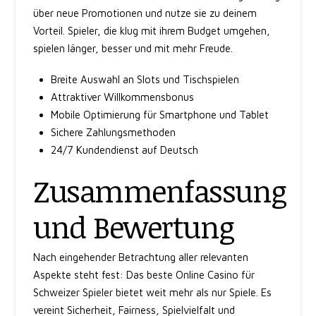
über neue Promotionen und nutze sie zu deinem
Vorteil. Spieler, die klug mit ihrem Budget umgehen,
spielen länger, besser und mit mehr Freude.
Breite Auswahl an Slots und Tischspielen
Attraktiver Willkommensbonus
Mobile Optimierung für Smartphone und Tablet
Sichere Zahlungsmethoden
24/7 Kundendienst auf Deutsch
Zusammenfassung
und Bewertung
Nach eingehender Betrachtung aller relevanten
Aspekte steht fest: Das beste Online Casino für
Schweizer Spieler bietet weit mehr als nur Spiele. Es
vereint Sicherheit, Fairness, Spielvielfalt und