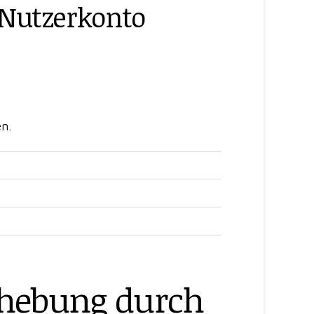
 Nutzerkonto
en.
behebung durch