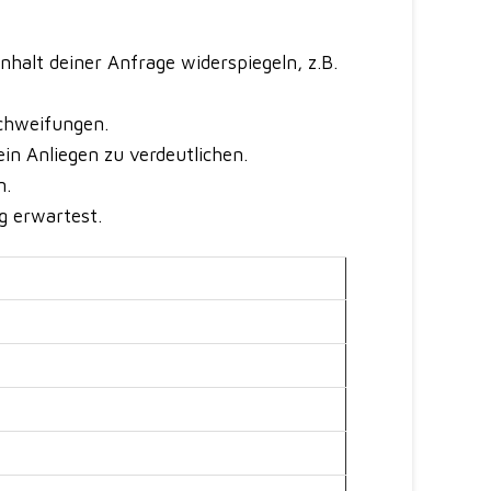
Inhalt deiner Anfrage widerspiegeln, z.B.
schweifungen.
n Anliegen zu verdeutlichen.
n.
g erwartest.