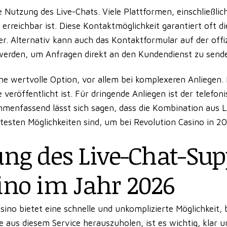
 Nutzung des Live-Chats. Viele Plattformen, einschließlich
 erreichbar ist. Diese Kontaktmöglichkeit garantiert oft d
 Alternativ kann auch das Kontaktformular auf der offiz
werden, um Anfragen direkt an den Kundendienst zu send
ine wertvolle Option, vor allem bei komplexeren Anliegen.
veröffentlicht ist. Für dringende Anliegen ist der telefon
menfassend lässt sich sagen, dass die Kombination aus L
ntesten Möglichkeiten sind, um bei Revolution Casino in 2
ung des Live-Chat-Sup
ino im Jahr 2026
sino bietet eine schnelle und unkomplizierte Möglichkeit,
aus diesem Service herauszuholen, ist es wichtig, klar un