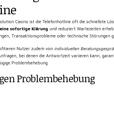
line
ution Casino ist die Telefonhotline oft die schnellste Lö
eine sofortige Klärung
und reduziert Wartezeiten erhebl
ngen, Transaktionsprobleme oder technische Störungen g
rofitieren Nutzer zudem von
individuellen Beratungsgespr
fragen, bei denen die Antwortzeit variieren kann, garant
 zügige Problembehebung.
rtigen Problembehebung