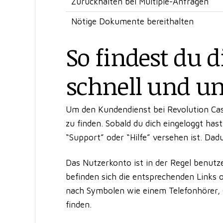
Zurückhalten bei Multiple-Anfragen
Nötige Dokumente bereithalten
So findest du 
schnell und un
Um den Kundendienst bei Revolution Casi
zu finden. Sobald du dich eingeloggt hast
“Support” oder “Hilfe” versehen ist. Dad
Das Nutzerkonto ist in der Regel benutze
befinden sich die entsprechenden Links o
nach Symbolen wie einem Telefonhörer,
finden.