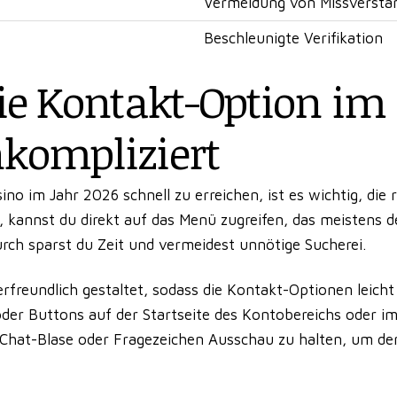
Vermeidung von Missverstä
Beschleunigte Verifikation
die Kontakt-Option im
kompliziert
no im Jahr 2026 schnell zu erreichen, ist es wichtig, die
, kannst du direkt auf das Menü zugreifen, das meistens de
urch sparst du Zeit und vermeidest unnötige Sucherei.
rfreundlich gestaltet, sodass die Kontakt-Optionen leicht
der Buttons auf der Startseite des Kontobereichs oder im 
 Chat-Blase oder Fragezeichen Ausschau zu halten, um d