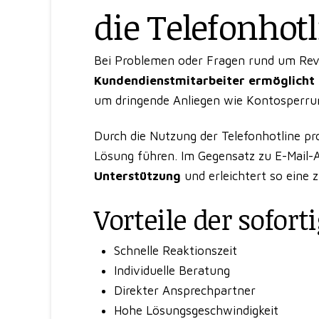
die Telefonhot
Bei Problemen oder Fragen rund um Revol
Kundendienstmitarbeiter ermöglicht 
um dringende Anliegen wie Kontosperru
Durch die Nutzung der Telefonhotline p
Lösung führen. Im Gegensatz zu E-Mail-An
Unterstützung
und erleichtert so eine
Vorteile der sofo
Schnelle Reaktionszeit
Individuelle Beratung
Direkter Ansprechpartner
Hohe Lösungsgeschwindigkeit