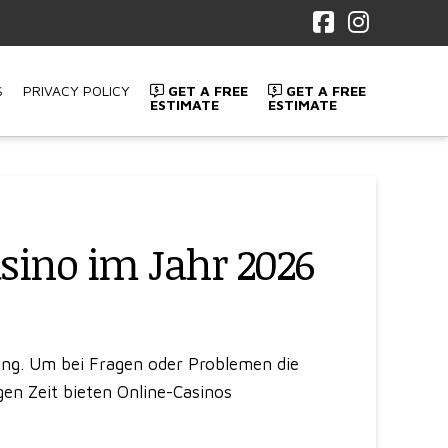
Facebook
Instagr
S
PRIVACY POLICY
GET A FREE
GET A FREE
ESTIMATE
ESTIMATE
sino im Jahr 2026
zung. Um bei Fragen oder Problemen die
gen Zeit bieten Online-Casinos