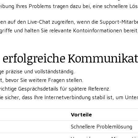
eibung Ihres Problems tragen dazu bei, eine schnellere Lös
iten auf den Live-Chat zugreifen, wenn die Support-Mitarb
griffe und halten Sie relevante Kontoinformationen bere
ne erfolgreiche Kommunikat
e präzise und vollständständig.
, bevor Sie weitere Fragen stellen.
ichtige Gesprächsdetails für spätere Referenz.
ie sicher, dass Ihre Internetverbindung stabil ist, um Un
Vorteile
Schnellere Problemlösung