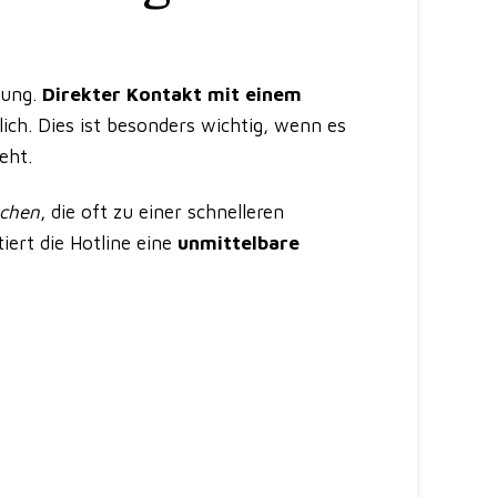
sung.
Direkter Kontakt mit einem
ich. Dies ist besonders wichtig, wenn es
eht.
ächen
, die oft zu einer schnelleren
iert die Hotline eine
unmittelbare