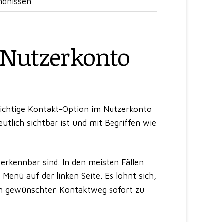
ndnissen
 Nutzerkonto
 richtige Kontakt-Option im Nutzerkonto
utlich sichtbar ist und mit Begriffen wie
 erkennbar sind. In den meisten Fällen
Menü auf der linken Seite. Es lohnt sich,
en gewünschten Kontaktweg sofort zu