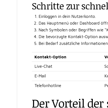
Schritte zur schn
Einloggen in dein Nutzerkonto.
Das Hauptmenü oder Dashboard öff
Nach Symbolen oder Begriffen wie “K
Die bevorzugte Kontakt-Option auswäh
Bei Bedarf zusätzliche Informationen
Kontakt-Option
V
Live-Chat
S
E-Mail
K
Telefonhotline
P
Der Vorteil de