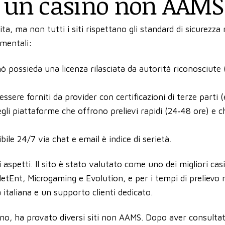
 un casinò non AAMS
a, ma non tutti i siti rispettano gli standard di sicurezza r
amentali:
sinò possieda una licenza rilasciata da autorità riconosciu
essere forniti da provider con certificazioni di terze parti
gli piattaforme che offrono prelievi rapidi (24‑48 ore) 
bile 24/7 via chat e email è indice di serietà.
 aspetti. Il sito è stato valutato come uno dei migliori ca
etEnt, Microgaming e Evolution, e per i tempi di prelievo med
 italiana e un supporto clienti dedicato.
iano, ha provato diversi siti non AAMS. Dopo aver consulta