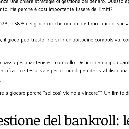
enza una chiara strategia di gestione del denaro. Questo 
nto. Ma perché è così importante fissare dei limiti?
023, il 38 % dei giocatori che non impostano limiti di spes
, il gioco può trasformarsi in un’abitudine compulsiva, c
o passo per mantenere il controllo. Decidi in anticipo quan
 cifra. Lo stesso vale per i limiti di perdita: stabilisci un
i.
are a giocare perché “sei così vicino a vincere”? Un limite 
stione del bankroll: l