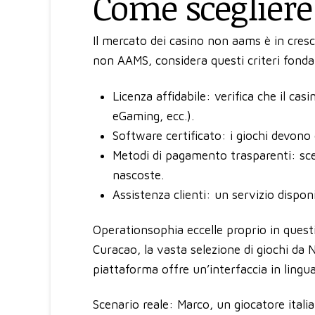
Come scegliere
Il mercato dei casino non aams è in crescit
non AAMS, considera questi criteri fond
Licenza affidabile: verifica che il ca
eGaming, ecc.).
Software certificato: i giochi devono 
Metodi di pagamento trasparenti: sce
nascoste.
Assistenza clienti: un servizio disponi
Operationsophia eccelle proprio in questi
Curacao, la vasta selezione di giochi da N
piattaforma offre un’interfaccia in lingua
Scenario reale: Marco, un giocatore ital