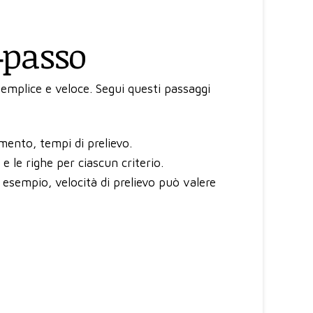
‑passo
mplice e veloce. Segui questi passaggi
mento, tempi di prelievo.
 le righe per ciascun criterio.
d esempio, velocità di prelievo può valere