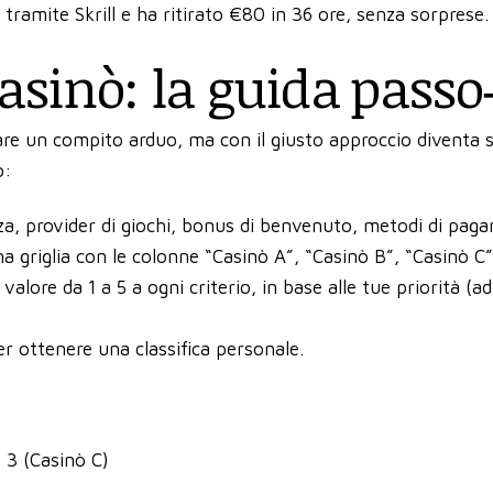
ramite Skrill e ha ritirato €80 in 36 ore, senza sorprese.
casinò: la guida passo
e un compito arduo, ma con il giusto approccio diventa se
o:
nza, provider di giochi, bonus di benvenuto, metodi di paga
 griglia con le colonne “Casinò A”, “Casinò B”, “Casinò C” e
alore da 1 a 5 a ogni criterio, in base alle tue priorità (a
er ottenere una classifica personale.
– 3 (Casinò C)