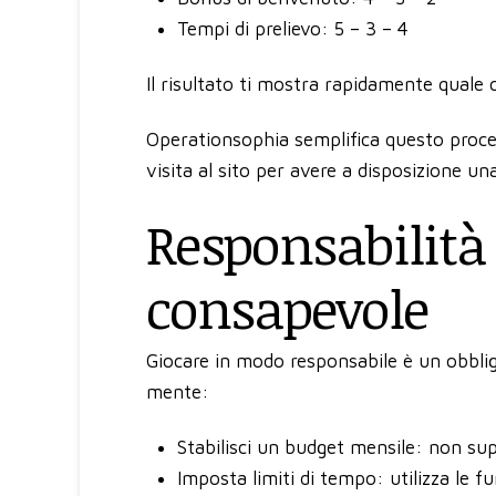
Tempi di prelievo: 5 – 3 – 4
Il risultato ti mostra rapidamente quale 
Operationsophia semplifica questo proce
visita al sito per avere a disposizione una
Responsabilità e
consapevole
Giocare in modo responsabile è un obbligo
mente:
Stabilisci un budget mensile: non su
Imposta limiti di tempo: utilizza le 