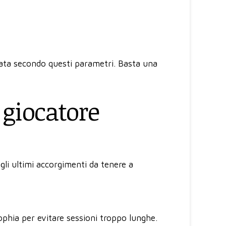
tata secondo questi parametri. Basta una
l giocatore
gli ultimi accorgimenti da tenere a
sophia per evitare sessioni troppo lunghe.