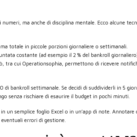
di numeri, ma anche di disciplina mentale. Ecco alcune tecn
mma totale in piccole porzioni giornaliere o settimanali.
tata costante (ad esempio il 2 % del bankroll giornaliero) p
nò, tra cui Operationsophia, permettono di ricevere notifi
i bankroll settimanale. Se decidi di suddividerli in 5 gio
ngo senza rischiare di esaurire il budget in pochi minuti.
in un semplice foglio Excel o in un’app di note. Annotare de
eventuali errori di gestione.