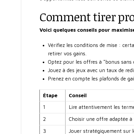
Comment tirer profi
Voici quelques conseils pour maximise
Vérifiez les conditions de mise : ce
retirer vos gains.
Optez pour les offres à *bonus sans 
Jouez à des jeux avec un taux de red
Prenez en compte les plafonds de gain
Étape
Conseil
1
Lire attentivement les term
2
Choisir une offre adaptée à
3
Jouer stratégiquement sur l