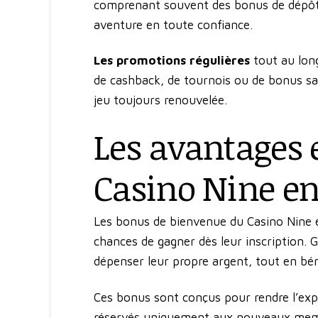
comprenant souvent des bonus de dépôt, 
aventure en toute confiance.
Les promotions régulières
tout au long
de cashback, de tournois ou de bonus sai
jeu toujours renouvelée.
Les avantages 
Casino Nine en
Les bonus de bienvenue du Casino Nine 
chances de gagner dès leur inscription. 
dépenser leur propre argent, tout en béné
Ces bonus sont conçus pour rendre l’expé
réservés uniquement aux nouveaux membr