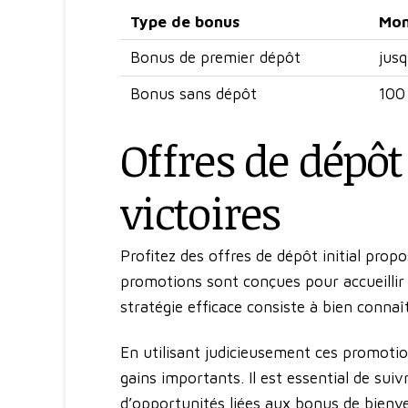
Type de bonus
Mon
Bonus de premier dépôt
jus
Bonus sans dépôt
100
Offres de dépôt
victoires
Profitez des offres de dépôt initial pro
promotions sont conçues pour accueillir 
stratégie efficace consiste à bien connaî
En utilisant judicieusement ces promoti
gains importants. Il est essential de sui
d’opportunités liées aux bonus de bienv