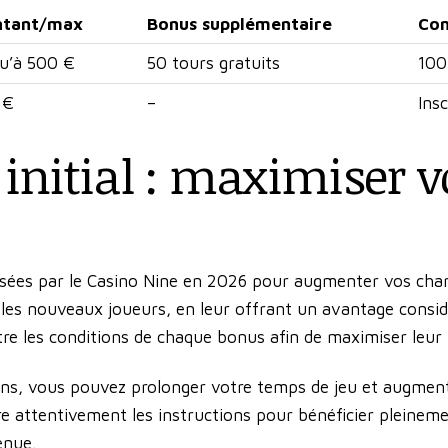
tant/max
Bonus supplémentaire
Con
qu’à 500 €
50 tours gratuits
100
 €
–
Ins
 initial : maximiser 
posées par le Casino Nine en 2026 pour augmenter vos cha
les nouveaux joueurs, en leur offrant un avantage consid
tre les conditions de chaque bonus afin de maximiser leur 
ons, vous pouvez prolonger votre temps de jeu et augment
vre attentivement les instructions pour bénéficier pleinem
enue.