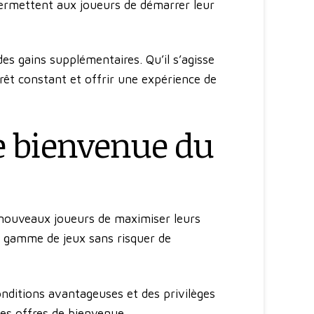
permettent aux joueurs de démarrer leur
s gains supplémentaires. Qu’il s’agisse
rêt constant et offrir une expérience de
e bienvenue du
 nouveaux joueurs de maximiser leurs
ge gamme de jeux sans risquer de
nditions avantageuses et des privilèges
es offres de bienvenue.