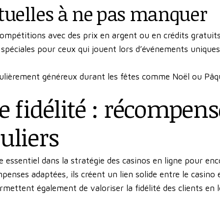
tuelles à ne pas manquer
ompétitions avec des prix en argent ou en crédits gratuits
 spéciales pour ceux qui jouent lors d’événements uniques
ulièrement généreux durant les fêtes comme Noël ou Pâq
fidélité : récompense
uliers
 essentiel dans la stratégie des casinos en ligne pour enco
penses adaptées, ils créent un lien solide entre le casino et
ettent également de valoriser la fidélité des clients en 