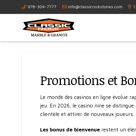
978-304-7777
info@classicrockstones.com
1
Promotions et Bo
Le monde des casinos en ligne évolue ra
jeu. En 2026, le
casino nine
se distingue 
clientèle et attirer de nouveaux joueurs.
Les bonus de bienvenue
restent un élém