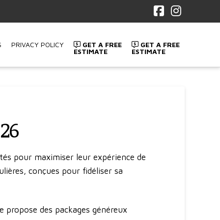
Facebook
Instagr
S
PRIVACY POLICY
GET A FREE
GET A FREE
ESTIMATE
ESTIMATE
26
ités pour maximiser leur expérience de
lières, conçues pour fidéliser sa
Nine propose des packages généreux