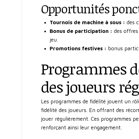
Opportunités ponc
Tournois de machine à sous :
des c
Bonus de participation :
des offres
jeu.
Promotions festives :
bonus partic
Programmes de 
des joueurs rég
Les programmes de fidélité jouent un rôle
fidélité des joueurs. En offrant des récom
jouer régulièrement. Ces programmes perm
renforçant ainsi leur engagement.