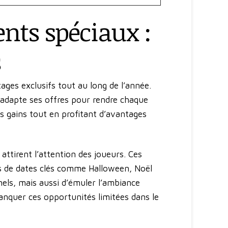
nts spéciaux :
s
ages exclusifs tout au long de l’année.
o adapte ses offres pour rendre chaque
s gains tout en profitant d’avantages
ttirent l’attention des joueurs. Ces
rs de dates clés comme Halloween, Noël
els, mais aussi d’émuler l’ambiance
manquer ces opportunités limitées dans le