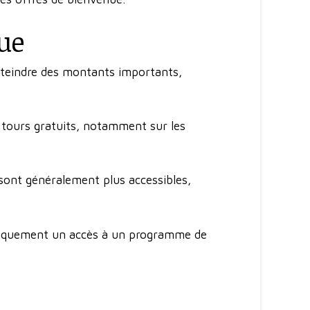
ue
teindre des montants importants,
 tours gratuits, notamment sur les
 sont généralement plus accessibles,
tiquement un accès à un programme de