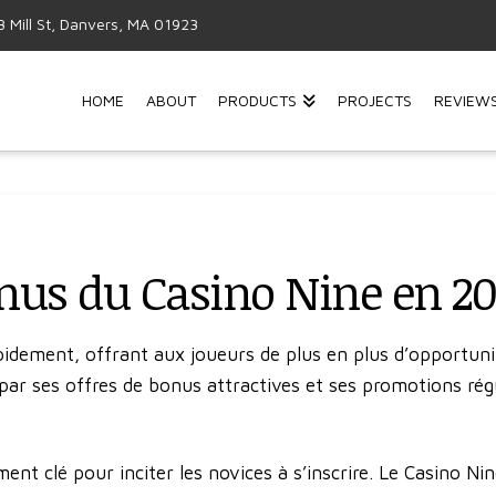
3 Mill St, Danvers, MA 01923
HOME
ABOUT
PRODUCTS
PROJECTS
REVIEW
nus du Casino Nine en 20
pidement, offrant aux joueurs de plus en plus d’opportun
par ses offres de bonus attractives et ses promotions régu
ent clé pour inciter les novices à s’inscrire. Le Casino 