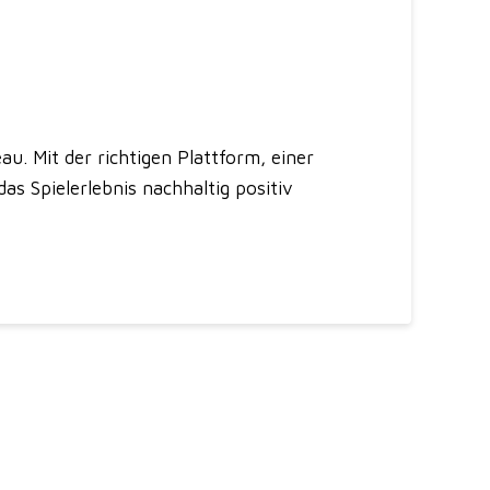
u. Mit der richtigen Plattform, einer
 Spielerlebnis nachhaltig positiv