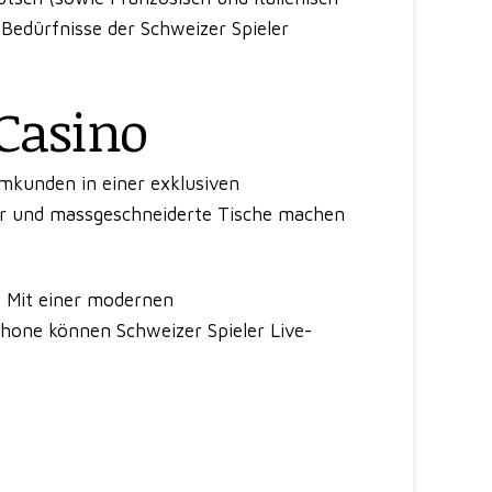
 Bedürfnisse der Schweizer Spieler
 Casino
mmkunden in einer exklusiven
er und massgeschneiderte Tische machen
n. Mit einer modernen
hone können Schweizer Spieler Live-