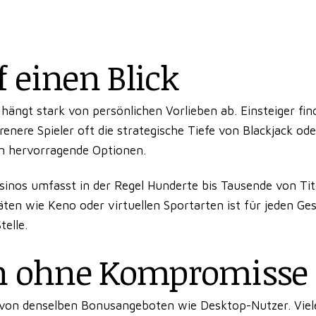
f einen Blick
 hängt stark von persönlichen Vorlieben ab. Einsteiger fin
enere Spieler oft die strategische Tiefe von Blackjack od
en hervorragende Optionen.
Casinos umfasst in der Regel Hunderte bis Tausende von Ti
täten wie Keno oder virtuellen Sportarten ist für jeden G
telle.
en ohne Kompromisse
en von denselben Bonusangeboten wie Desktop-Nutzer. Viele