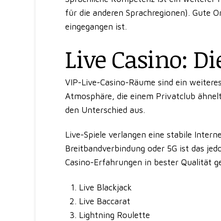
für die anderen Sprachregionen). Gute O
eingegangen ist.
Live Casino: D
VIP-Live-Casino-Räume sind ein weiteres
Atmosphäre, die einem Privatclub ähne
den Unterschied aus.
Live-Spiele verlangen eine stabile Inter
Breitbandverbindung oder 5G ist das je
Casino-Erfahrungen in bester Qualität g
Live Blackjack
Live Baccarat
Lightning Roulette