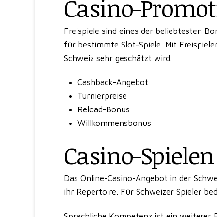
Casino-Promot
Freispiele sind eines der beliebtesten 
für bestimmte Slot-Spiele. Mit Freispiel
Schweiz sehr geschätzt wird.
Cashback-Angebot
Turnierpreise
Reload-Bonus
Willkommensbonus
Casino-Spielen 
Das Online-Casino-Angebot in der Schwei
ihr Repertoire. Für Schweizer Spieler 
Sprachliche Kompetenz ist ein weiterer 