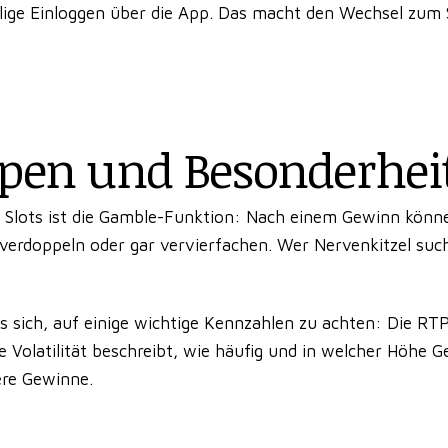
malige Einloggen über die App. Das macht den Wechsel zu
ypen und Besonderhei
 Slots ist die Gamble-Funktion: Nach einem Gewinn können
verdoppeln oder gar vervierfachen. Wer Nervenkitzel sucht
es sich, auf einige wichtige Kennzahlen zu achten: Die RTP
ie Volatilität beschreibt, wie häufig und in welcher Höh
sere Gewinne.