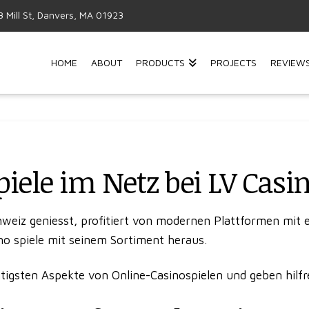
3 Mill St, Danvers, MA 01923
HOME
ABOUT
PRODUCTS
PROJECTS
REVIEW
iele im Netz bei LV Casi
hweiz geniesst, profitiert von modernen Plattformen mit 
no spiele
mit seinem Sortiment heraus.
htigsten Aspekte von Online-Casinospielen und geben hilfre