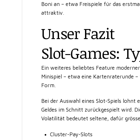
Boni an – etwa Freispiele für das erst
attraktiv.
Unser Fazit
Slot-Games: T
Ein weiteres beliebtes Feature moderner
Minispiel – etwa eine Kartenraterunde – 
Form.
Bei der Auswahl eines Slot-Spiels lohnt 
Geldes im Schnitt zurückgespielt wird. D
Volatilität bedeutet seltene, dafür grös
Cluster-Pay-Slots