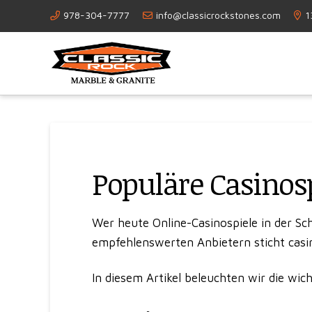
978-304-7777
info@classicrockstones.com
1
Populäre Casinosp
Wer heute Online-Casinospiele in der Sc
empfehlenswerten Anbietern sticht
casi
In diesem Artikel beleuchten wir die wic