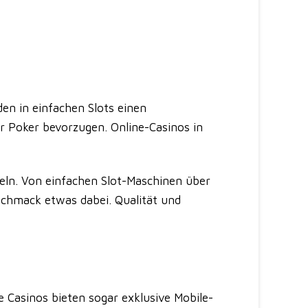
den in einfachen Slots einen
er Poker bevorzugen. Online-Casinos in
teln. Von einfachen Slot-Maschinen über
eschmack etwas dabei. Qualität und
 Casinos bieten sogar exklusive Mobile-