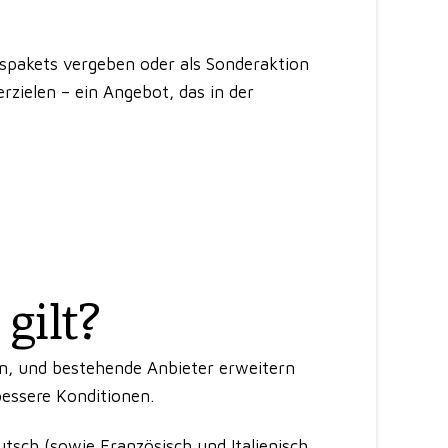
nspakets vergeben oder als Sonderaktion
rzielen – ein Angebot, das in der
gilt?
in, und bestehende Anbieter erweitern
essere Konditionen.
tsch (sowie Französisch und Italienisch