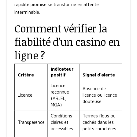
rapidité promise se transforme en attente
interminable.
Comment vérifier la
fiabilité d’un casino en
ligne ?
Indicateur
Critère
positif
Signal d’alerte
Licence
Absence de
reconnue
Licence
licence ou licence
(ARJEL,
douteuse
MGA)
Conditions
Termes flous ou
Transparence
claires et
cachés dans les
accessibles
petits caractères