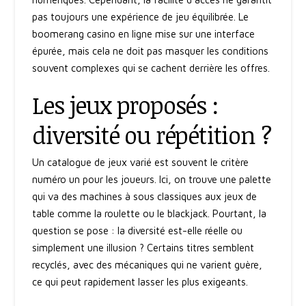
pas toujours une expérience de jeu équilibrée. Le
boomerang casino en ligne mise sur une interface
épurée, mais cela ne doit pas masquer les conditions
souvent complexes qui se cachent derrière les offres.
Les jeux proposés :
diversité ou répétition ?
Un catalogue de jeux varié est souvent le critère
numéro un pour les joueurs. Ici, on trouve une palette
qui va des machines à sous classiques aux jeux de
table comme la roulette ou le blackjack. Pourtant, la
question se pose : la diversité est-elle réelle ou
simplement une illusion ? Certains titres semblent
recyclés, avec des mécaniques qui ne varient guère,
ce qui peut rapidement lasser les plus exigeants.