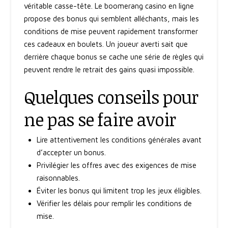
véritable casse-tête. Le boomerang casino en ligne
propose des bonus qui semblent alléchants, mais les
conditions de mise peuvent rapidement transformer
ces cadeaux en boulets. Un joueur averti sait que
derrière chaque bonus se cache une série de règles qui
peuvent rendre le retrait des gains quasi impossible.
Quelques conseils pour
ne pas se faire avoir
Lire attentivement les conditions générales avant
d’accepter un bonus.
Privilégier les offres avec des exigences de mise
raisonnables.
Éviter les bonus qui limitent trop les jeux éligibles.
Vérifier les délais pour remplir les conditions de
mise.