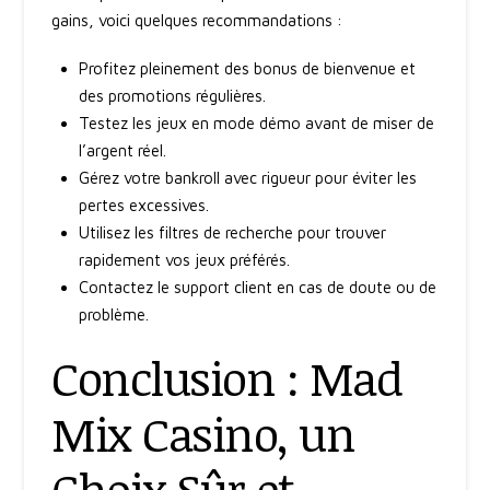
gains, voici quelques recommandations :
Profitez pleinement des bonus de bienvenue et
des promotions régulières.
Testez les jeux en mode démo avant de miser de
l’argent réel.
Gérez votre bankroll avec rigueur pour éviter les
pertes excessives.
Utilisez les filtres de recherche pour trouver
rapidement vos jeux préférés.
Contactez le support client en cas de doute ou de
problème.
Conclusion : Mad
Mix Casino, un
Choix Sûr et