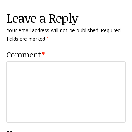
Leave a Reply
Your email address will not be published.
Required
fields are marked
*
Comment
*