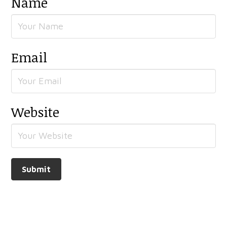
Name
Email
Website