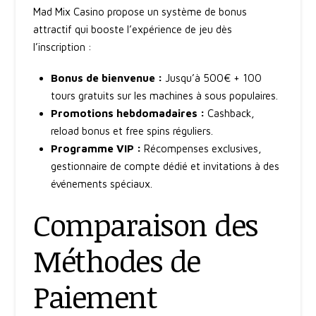
Mad Mix Casino propose un système de bonus
attractif qui booste l’expérience de jeu dès
l’inscription :
Bonus de bienvenue :
Jusqu’à 500€ + 100
tours gratuits sur les machines à sous populaires.
Promotions hebdomadaires :
Cashback,
reload bonus et free spins réguliers.
Programme VIP :
Récompenses exclusives,
gestionnaire de compte dédié et invitations à des
événements spéciaux.
Comparaison des
Méthodes de
Paiement