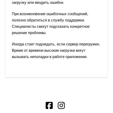
загрузку или вводить ошибки.
При возникновения ошибочных сообщений,
полезно обратиться в службу поддержки.
Специалисты смогут подсказать конкретное
решение проблемы.
Иногда стоит подождать, если сервер перегружен.
Время от времени высокие нагрузки могут
вызывать неполадки в работе приложения.