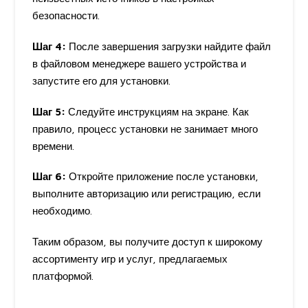
безопасности.
Шаг 4:
После завершения загрузки найдите файл
в файловом менеджере вашего устройства и
запустите его для установки.
Шаг 5:
Следуйте инструкциям на экране. Как
правило, процесс установки не занимает много
времени.
Шаг 6:
Откройте приложение после установки,
выполните авторизацию или регистрацию, если
необходимо.
Таким образом, вы получите доступ к широкому
ассортименту игр и услуг, предлагаемых
платформой.