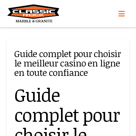
Nav
Guide complet pour choisir
le meilleur casino en ligne
en toute confiance
Guide
complet pour
choisir le