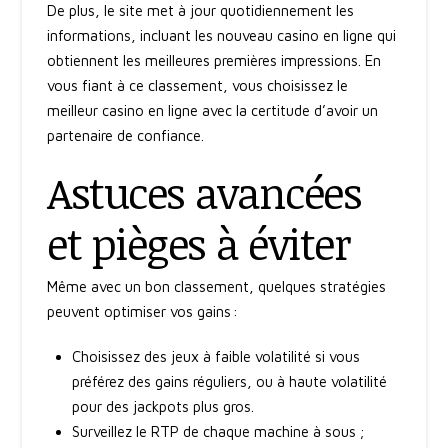
De plus, le site met à jour quotidiennement les
informations, incluant les nouveau casino en ligne qui
obtiennent les meilleures premières impressions. En
vous fiant à ce classement, vous choisissez le
meilleur casino en ligne avec la certitude d’avoir un
partenaire de confiance.
Astuces avancées
et pièges à éviter
Même avec un bon classement, quelques stratégies
peuvent optimiser vos gains :
Choisissez des jeux à faible volatilité si vous
préférez des gains réguliers, ou à haute volatilité
pour des jackpots plus gros.
Surveillez le RTP de chaque machine à sous ;