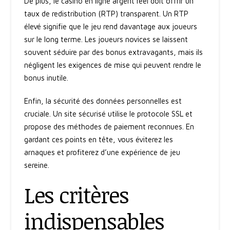
De plus, le casino en ligne argent réel doit offrir un
taux de redistribution (RTP) transparent. Un RTP
élevé signifie que le jeu rend davantage aux joueurs
sur le long terme. Les joueurs novices se laissent
souvent séduire par des bonus extravagants, mais ils
négligent les exigences de mise qui peuvent rendre le
bonus inutile.
Enfin, la sécurité des données personnelles est
cruciale. Un site sécurisé utilise le protocole SSL et
propose des méthodes de paiement reconnues. En
gardant ces points en tête, vous éviterez les
arnaques et profiterez d’une expérience de jeu
sereine.
Les critères
indispensables