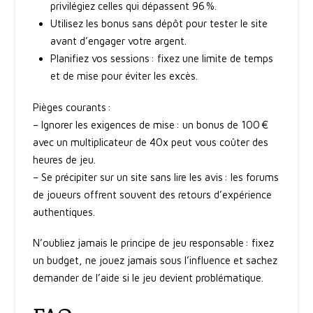
privilégiez celles qui dépassent 96 %.
Utilisez les bonus sans dépôt pour tester le site
avant d’engager votre argent.
Planifiez vos sessions : fixez une limite de temps
et de mise pour éviter les excès.
Pièges courants :
– Ignorer les exigences de mise : un bonus de 100 €
avec un multiplicateur de 40x peut vous coûter des
heures de jeu.
– Se précipiter sur un site sans lire les avis : les forums
de joueurs offrent souvent des retours d’expérience
authentiques.
N’oubliez jamais le principe de jeu responsable : fixez
un budget, ne jouez jamais sous l’influence et sachez
demander de l’aide si le jeu devient problématique.