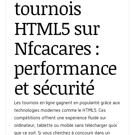
tournois
HTML5 sur
Nfcacares :
performance
et sécurité
Les tournois en ligne gagnent en popularité grâce aux
technologies modernes comme le HTML5. Ces
compétitions offrent une expérience fluide sur
ordinateur, tablette ou mobile sans télécharger quoi
que ce soit. Si vous cherchez à concourir dans un