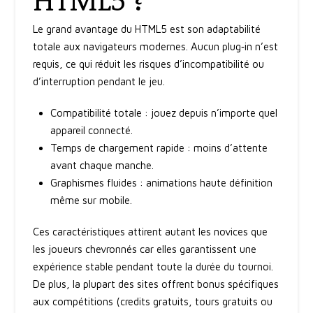
Le grand avantage du HTML5 est son adaptabilité
totale aux navigateurs modernes. Aucun plug‑in n’est
requis, ce qui réduit les risques d’incompatibilité ou
d’interruption pendant le jeu.
Compatibilité totale : jouez depuis n’importe quel
appareil connecté.
Temps de chargement rapide : moins d’attente
avant chaque manche.
Graphismes fluides : animations haute définition
même sur mobile.
Ces caractéristiques attirent autant les novices que
les joueurs chevronnés car elles garantissent une
expérience stable pendant toute la durée du tournoi.
De plus, la plupart des sites offrent bonus spécifiques
aux compétitions (credits gratuits, tours gratuits ou