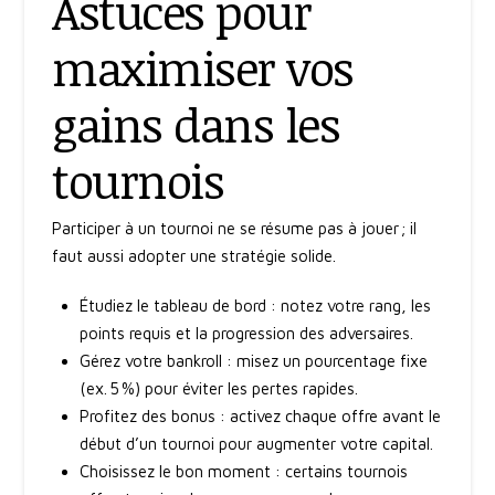
Astuces pour
maximiser vos
gains dans les
tournois
Participer à un tournoi ne se résume pas à jouer ; il
faut aussi adopter une stratégie solide.
Étudiez le tableau de bord : notez votre rang, les
points requis et la progression des adversaires.
Gérez votre bankroll : misez un pourcentage fixe
(ex. 5 %) pour éviter les pertes rapides.
Profitez des bonus : activez chaque offre avant le
début d’un tournoi pour augmenter votre capital.
Choisissez le bon moment : certains tournois