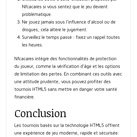
Nfcacares si vous sentez que le jeu devient
problématique.
Ne jouez jamais sous l’influence d’alcool ou de
drogues, cela altère le jugement.
Surveillez le temps passé : fixez un rappel toutes
les heures.
Nfcacares intègre des fonctionnalités de protection
du joueur, comme la vérification d’âge et les options
de limitation des pertes. En combinant ces outils avec
une attitude prudente, vous pouvez profiter des
tournois HTML5 sans mettre en danger votre santé
financière.
Conclusion
Les tournois basés sur la technologie HTML5 offrent
une expérience de jeu moderne, rapide et sécurisée.