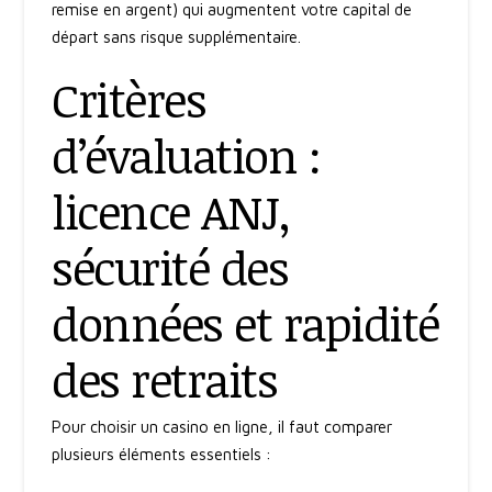
remise en argent) qui augmentent votre capital de
départ sans risque supplémentaire.
Critères
d’évaluation :
licence ANJ,
sécurité des
données et rapidité
des retraits
Pour choisir un casino en ligne, il faut comparer
plusieurs éléments essentiels :