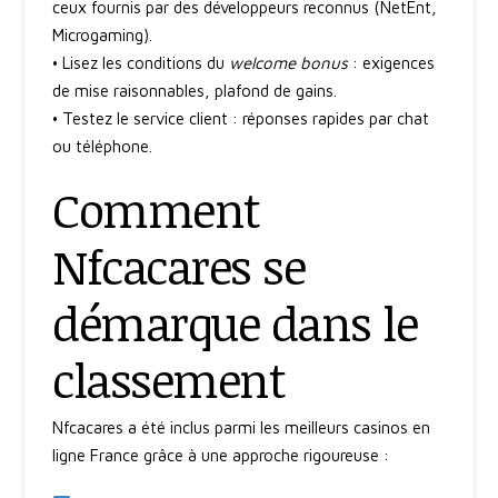
ceux fournis par des développeurs reconnus (NetEnt,
Microgaming).
• Lisez les conditions du
welcome bonus
: exigences
de mise raisonnables, plafond de gains.
• Testez le service client : réponses rapides par chat
ou téléphone.
Comment
Nfcacares se
démarque dans le
classement
Nfcacares a été inclus parmi les meilleurs casinos en
ligne France grâce à une approche rigoureuse :