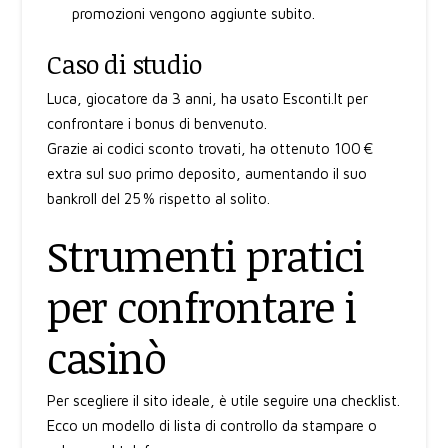
promozioni vengono aggiunte subito.
Caso di studio
Luca, giocatore da 3 anni, ha usato Esconti.It per
confrontare i bonus di benvenuto.
Grazie ai codici sconto trovati, ha ottenuto 100 €
extra sul suo primo deposito, aumentando il suo
bankroll del 25 % rispetto al solito.
Strumenti pratici
per confrontare i
casinò
Per scegliere il sito ideale, è utile seguire una checklist.
Ecco un modello di lista di controllo da stampare o