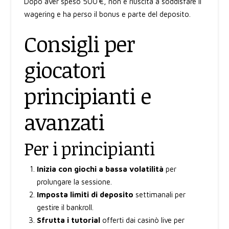
Dopo aver speso 500 €, non è riuscita a soddisfare il
wagering e ha perso il bonus e parte del deposito.
Consigli per
giocatori
principianti e
avanzati
Per i principianti
Inizia con giochi a bassa volatilità
per
prolungare la sessione.
Imposta limiti di deposito
settimanali per
gestire il bankroll.
Sfrutta i tutorial
offerti dai casinò live per