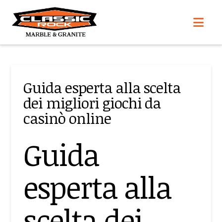
Nav
Guida esperta alla scelta
dei migliori giochi da
casinò online
Guida
esperta alla
scelta dei