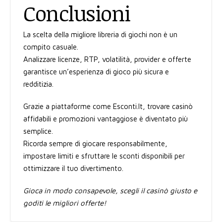
Conclusioni
La scelta della migliore libreria di giochi non è un
compito casuale.
Analizzare licenze, RTP, volatilità, provider e offerte
garantisce un’esperienza di gioco più sicura e
redditizia.
Grazie a piattaforme come Esconti.It, trovare casinò
affidabili e promozioni vantaggiose è diventato più
semplice.
Ricorda sempre di giocare responsabilmente,
impostare limiti e sfruttare le sconti disponibili per
ottimizzare il tuo divertimento.
Gioca in modo consapevole, scegli il casinò giusto e
goditi le migliori offerte!