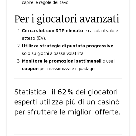
capire le regole dei tavoli.
Per i giocatori avanzati
Cerca slot con RTP elevato
e calcola il valore
atteso (EV).
Utilizza strategie di puntata progressive
solo su giochi a bassa volatilità.
Monitora le promozioni settimanali
e usa i
coupon
per massimizzare i guadagni.
Statistica: il 62 % dei giocatori
esperti utilizza più di un casinò
per sfruttare le migliori offerte.