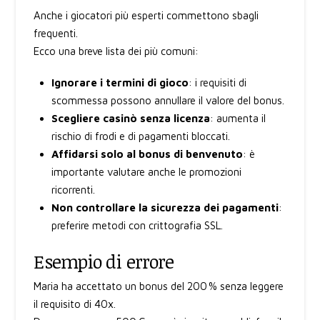
Anche i giocatori più esperti commettono sbagli
frequenti.
Ecco una breve lista dei più comuni:
Ignorare i termini di gioco
: i requisiti di
scommessa possono annullare il valore del bonus.
Scegliere casinò senza licenza
: aumenta il
rischio di frodi e di pagamenti bloccati.
Affidarsi solo al bonus di benvenuto
: è
importante valutare anche le promozioni
ricorrenti.
Non controllare la sicurezza dei pagamenti
:
preferire metodi con crittografia SSL.
Esempio di errore
Maria ha accettato un bonus del 200 % senza leggere
il requisito di 40x.