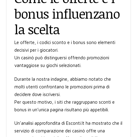
bonus influenzano
la scelta
Le offerte, i codici sconto e i bonus sono elementi
decisivi per i giocatori.
Un casinò può distinguersi offrendo promozioni
vantaggiose su giochi selezionati.
Durante la nostra indagine, abbiamo notato che
molti utenti confrontano le promozioni prima di
decidere dove iscriversi.
Per questo motivo, i siti che raggruppano sconti e
bonus in un’unica pagina risultano più appetibili.
Un’analisi approfondita di Esconti.It ha mostrato che il
servizio di comparazione dei casinò offre una