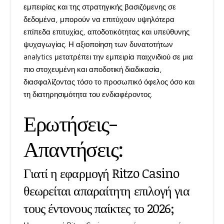
εμπειρίας και της στρατηγικής βασιζόμενης σε
δεδομένα, μπορούν να επιτύχουν υψηλότερα
επίπεδα επιτυχίας, αποδοτικότητας και υπεύθυνης
ψυχαγωγίας. Η αξιοποίηση των δυνατοτήτων
analytics μετατρέπει την εμπειρία παιχνιδιού σε μια
πιο στοχευμένη και αποδοτική διαδικασία,
διασφαλίζοντας τόσο το προσωπικό όφελος όσο και
τη διατηρησιμότητα του ενδιαφέροντος.
Ερωτήσεις-
Απαντήσεις:
Γιατί η εφαρμογή Ritzo Casino
θεωρείται απαραίτητη επιλογή για
τους έντονους παίκτες το 2026;