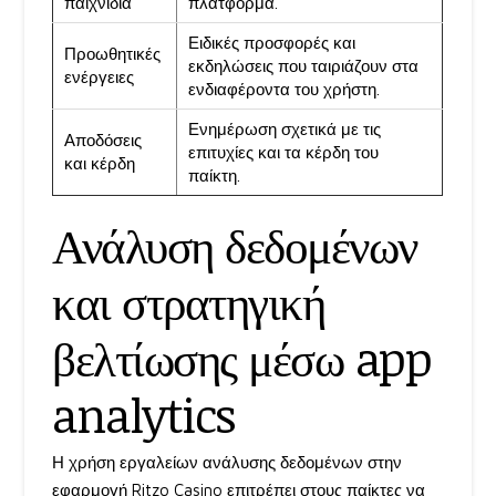
παιχνίδια
πλατφόρμα.
Ειδικές προσφορές και
Προωθητικές
εκδηλώσεις που ταιριάζουν στα
ενέργειες
ενδιαφέροντα του χρήστη.
Ενημέρωση σχετικά με τις
Αποδόσεις
επιτυχίες και τα κέρδη του
και κέρδη
παίκτη.
Ανάλυση δεδομένων
και στρατηγική
βελτίωσης μέσω app
analytics
Η χρήση εργαλείων ανάλυσης δεδομένων στην
εφαρμογή Ritzo Casino επιτρέπει στους παίκτες να