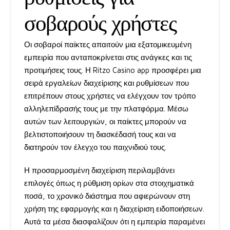
σοβαρούς χρήστες
Οι σοβαροί παίκτες απαιτούν μια εξατομικευμένη
εμπειρία που ανταποκρίνεται στις ανάγκες και τις
προτιμήσεις τους. Η Ritzo Casino app προσφέρει μια
σειρά εργαλείων διαχείρισης και ρυθμίσεων που
επιτρέπουν στους χρήστες να ελέγχουν τον τρόπο
αλληλεπίδρασής τους με την πλατφόρμα. Μέσω
αυτών των λειτουργιών, οι παίκτες μπορούν να
βελτιστοποιήσουν τη διασκέδασή τους και να
διατηρούν τον έλεγχο του παιχνιδιού τους.
Η προσαρμοσμένη διαχείριση περιλαμβάνει
επιλογές όπως η ρύθμιση ορίων στα στοιχηματικά
ποσά, το χρονικό διάστημα που αφιερώνουν στη
χρήση της εφαρμογής και η διαχείριση ειδοποιήσεων.
Αυτά τα μέσα διασφαλίζουν ότι η εμπειρία παραμένει