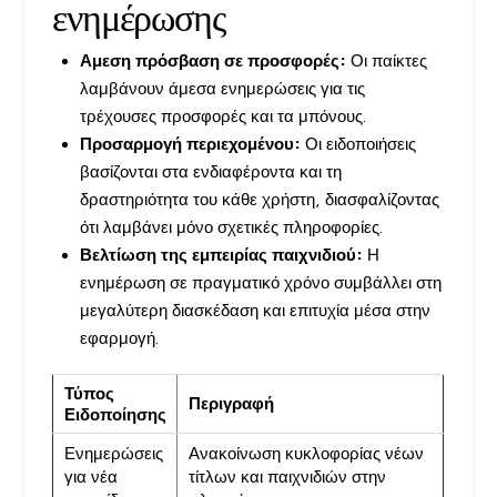
ενημέρωσης
Αμεση πρόσβαση σε προσφορές:
Οι παίκτες
λαμβάνουν άμεσα ενημερώσεις για τις
τρέχουσες προσφορές και τα μπόνους.
Προσαρμογή περιεχομένου:
Οι ειδοποιήσεις
βασίζονται στα ενδιαφέροντα και τη
δραστηριότητα του κάθε χρήστη, διασφαλίζοντας
ότι λαμβάνει μόνο σχετικές πληροφορίες.
Βελτίωση της εμπειρίας παιχνιδιού:
Η
ενημέρωση σε πραγματικό χρόνο συμβάλλει στη
μεγαλύτερη διασκέδαση και επιτυχία μέσα στην
εφαρμογή.
Τύπος
Περιγραφή
Ειδοποίησης
Ενημερώσεις
Ανακοίνωση κυκλοφορίας νέων
για νέα
τίτλων και παιχνιδιών στην