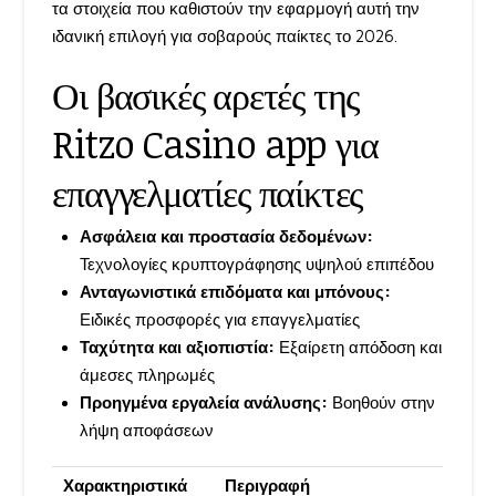
τα στοιχεία που καθιστούν την εφαρμογή αυτή την
ιδανική επιλογή για σοβαρούς παίκτες το 2026.
Οι βασικές αρετές της
Ritzo Casino app για
επαγγελματίες παίκτες
Ασφάλεια και προστασία δεδομένων:
Τεχνολογίες κρυπτογράφησης υψηλού επιπέδου
Ανταγωνιστικά επιδόματα και μπόνους:
Ειδικές προσφορές για επαγγελματίες
Ταχύτητα και αξιοπιστία:
Εξαίρετη απόδοση και
άμεσες πληρωμές
Προηγμένα εργαλεία ανάλυσης:
Βοηθούν στην
λήψη αποφάσεων
Χαρακτηριστικά
Περιγραφή