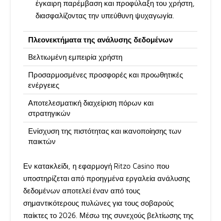
έγκαιρη παρέμβαση και προφύλαξη του χρήστη,
διασφαλίζοντας την υπεύθυνη ψυχαγωγία.
Πλεονεκτήματα της ανάλυσης δεδομένων
Βελτιωμένη εμπειρία χρήστη
Προσαρμοσμένες προσφορές και προωθητικές
ενέργειες
Αποτελεσματική διαχείριση πόρων και
στρατηγικών
Ενίσχυση της πιστότητας και ικανοποίησης των
παικτών
Εν κατακλείδι, η εφαρμογή Ritzo Casino που
υποστηρίζεται από προηγμένα εργαλεία ανάλυσης
δεδομένων αποτελεί έναν από τους
σημαντικότερους πυλώνες για τους σοβαρούς
παίκτες το 2026. Μέσω της συνεχούς βελτίωσης της