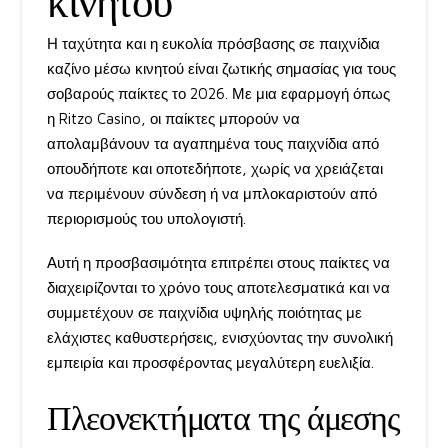
Η ταχύτητα και η ευκολία πρόσβασης σε παιχνίδια
καζίνο μέσω κινητού είναι ζωτικής σημασίας για τους
σοβαρούς παίκτες το 2026. Με μια εφαρμογή όπως
η Ritzo Casino, οι παίκτες μπορούν να
απολαμβάνουν τα αγαπημένα τους παιχνίδια από
οπουδήποτε και οποτεδήποτε, χωρίς να χρειάζεται
να περιμένουν σύνδεση ή να μπλοκαριστούν από
περιορισμούς του υπολογιστή.
Αυτή η προσβασιμότητα επιτρέπει στους παίκτες να
διαχειρίζονται το χρόνο τους αποτελεσματικά και να
συμμετέχουν σε παιχνίδια υψηλής ποιότητας με
ελάχιστες καθυστερήσεις, ενισχύοντας την συνολική
εμπειρία και προσφέροντας μεγαλύτερη ευελιξία.
Πλεονεκτήματα της άμεσης