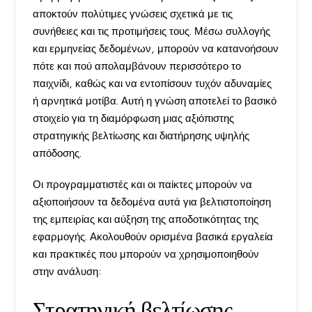
αποκτούν πολύτιμες γνώσεις σχετικά με τις
συνήθειες και τις προτιμήσεις τους. Μέσω συλλογής
και ερμηνείας δεδομένων, μπορούν να κατανοήσουν
πότε και πού απολαμβάνουν περισσότερο το
παιχνίδι, καθώς και να εντοπίσουν τυχόν αδυναμίες
ή αρνητικά μοτίβα. Αυτή η γνώση αποτελεί το βασικό
στοιχείο για τη διαμόρφωση μιας αξιόπιστης
στρατηγικής βελτίωσης και διατήρησης υψηλής
απόδοσης.
Οι προγραμματιστές και οι παίκτες μπορούν να
αξιοποιήσουν τα δεδομένα αυτά για βελτιστοποίηση
της εμπειρίας και αύξηση της αποδοτικότητας της
εφαρμογής. Ακολουθούν ορισμένα βασικά εργαλεία
και πρακτικές που μπορούν να χρησιμοποιηθούν
στην ανάλυση:
Στρατηγική βελτίωσης