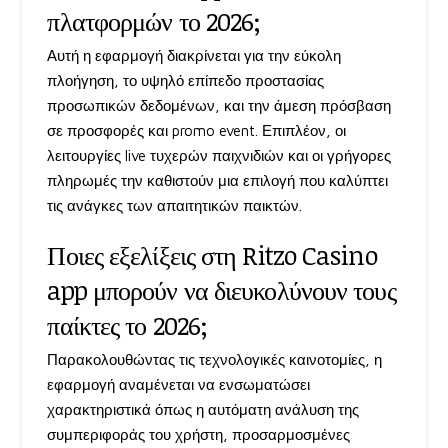
πλατφορμών το 2026;
Αυτή η εφαρμογή διακρίνεται για την εύκολη
πλοήγηση, το υψηλό επίπεδο προστασίας
προσωπικών δεδομένων, και την άμεση πρόσβαση
σε προσφορές και promo event. Επιπλέον, οι
λειτουργίες live τυχερών παιχνιδιών και οι γρήγορες
πληρωμές την καθιστούν μια επιλογή που καλύπτει
τις ανάγκες των απαιτητικών παικτών.
Ποιες εξελίξεις στη Ritzo Casino
app μπορούν να διευκολύνουν τους
παίκτες το 2026;
Παρακολουθώντας τις τεχνολογικές καινοτομίες, η
εφαρμογή αναμένεται να ενσωματώσει
χαρακτηριστικά όπως η αυτόματη ανάλυση της
συμπεριφοράς του χρήστη, προσαρμοσμένες