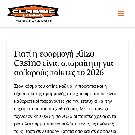
Nav
Γιατί η εφαρμογή Ritzo
Casino είναι απαραίτητη για
σοβαρούς παίκτες το 2026
Στον κόσμο του online καζίνο, η ποιότητα και η
αξιοπιστία της εφαρμογής που χρησιμοποιείτε είναι
καθοριστικοί παράγοντες για την επιτυχία και την
ευχαρίστηση του παιχνιδιού σας. Με την συνεχή
τεχνολογική εξέλιξη, το 2026 οι παίκτες χρειάζονται
μια πλατφόρμα που να καλύπτει όλες τις ανάγκες
τους, τόσο σε λειτουργικότητα όσο και σε ασφάλεια.