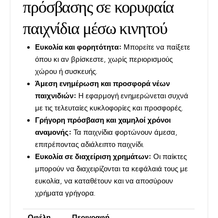
πρόσβασης σε κορυφαία
παιχνίδια μέσω κινητού
Ευκολία και φορητότητα:
Μπορείτε να παίξετε
όπου κι αν βρίσκεστε, χωρίς περιορισμούς
χώρου ή συσκευής.
Άμεση ενημέρωση και προσφορά νέων
παιχνιδιών:
Η εφαρμογή ενημερώνεται συχνά
με τις τελευταίες κυκλοφορίες και προσφορές.
Γρήγορη πρόσβαση και χαμηλοί χρόνοι
αναμονής:
Τα παιχνίδια φορτώνουν άμεσα,
επιτρέποντας αδιάλειπτο παιχνίδι.
Ευκολία σε διαχείριση χρημάτων:
Οι παίκτες
μπορούν να διαχειρίζονται τα κεφάλαιά τους με
ευκολία, να καταθέτουν και να αποσύρουν
χρήματα γρήγορα.
Οφέλη
Περιγραφή