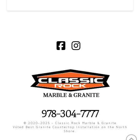
Facebook
Instagram
978-304-7777
© 2020-2025 - Classic Rock Marble & Granite
Voted Best Granite Countertop Installation on the North
Shore.