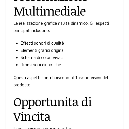
Multimediale
La realizzazione grafica risulta dinamico. Gli aspetti
principali includono:
Effetti sonori di qualità
Elementi grafici originali
Schema di colori vivaci
Transizioni dinamiche
Questi aspetti contribuiscono all’fascino visivo del
prodotto.
Opportunita di
Vincita
Il meccanismo premiante offre: