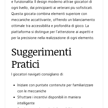
e funzionalita. Il design moderno attrae giocatori di
ogni livello, dai principianti ai veterani piu sofisticati.
Questa giocata combina elementi superiore con
meccaniche accattivante, offrendo un bilanciamento
ottimale tra accessibilita e profondita di gioco. La
piattaforma si distingue per l’attenzione ai aspetti e
per la precisione nella realizzazione di ogni elemento.
Suggerimenti
Pratici
I giocatori navigati consigliano di:
Iniziare con puntate contenute per familiarizzare
con le meccaniche
Sfruttare i incentivi disponibili in maniera
intelligente