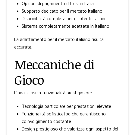
Opzioni di pagamento diffusi in Italia
Supporto dedicato per il mercato italiano
Disponibilità completa per gli utenti italiani
Sistema completamente adattata in italiano
La adattamento per il mercato italiano risulta
accurata.
Meccaniche di
Gioco
L’analisi rivela funzionalità prestigiosoe:
Tecnologia particolare per prestazioni elevate
Funzionalità sofisticatoe che garantiscono
coinvolgimento costante
Design prestigioso che valorizza ogni aspetto del