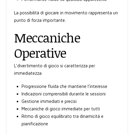
La possibilità di giocare in movimento rappresenta un
punto di forza importante.
Meccaniche
Operative
L’divertimento di gioco si caratterizza per
immediatezza.
Progressione fluida che mantiene l’interesse
Indicazioni comprensibili durante le sessioni
Gestione immediati e precisi
Meccaniche di gioco immediate per tutti
Ritmo di gioco equilibrato tra dinamicità e
pianificazione