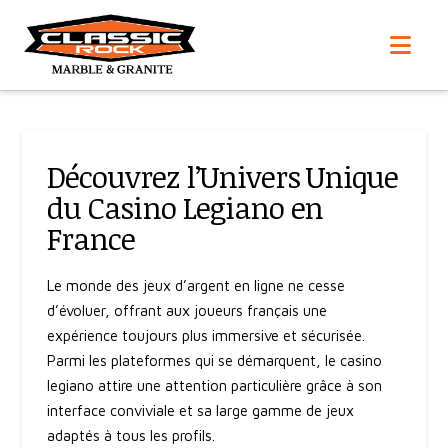
Nav
Découvrez l’Univers Unique
du Casino Legiano en
France
Le monde des jeux d’argent en ligne ne cesse
d’évoluer, offrant aux joueurs français une
expérience toujours plus immersive et sécurisée.
Parmi les plateformes qui se démarquent, le
casino
legiano
attire une attention particulière grâce à son
interface conviviale et sa large gamme de jeux
adaptés à tous les profils.