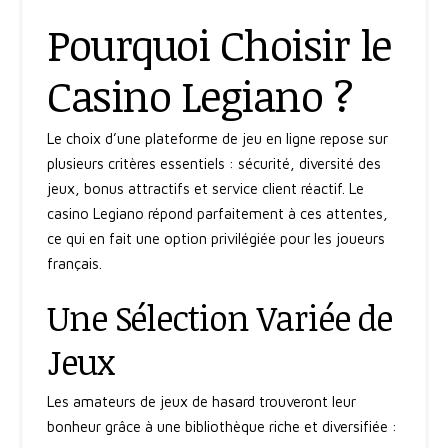
Pourquoi Choisir le
Casino Legiano ?
Le choix d’une plateforme de jeu en ligne repose sur
plusieurs critères essentiels : sécurité, diversité des
jeux, bonus attractifs et service client réactif. Le
casino Legiano répond parfaitement à ces attentes,
ce qui en fait une option privilégiée pour les joueurs
français.
Une Sélection Variée de
Jeux
Les amateurs de jeux de hasard trouveront leur
bonheur grâce à une bibliothèque riche et diversifiée :