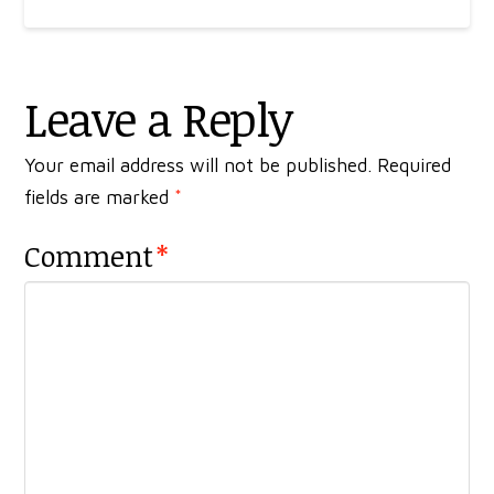
Leave a Reply
Your email address will not be published.
Required
fields are marked
*
Comment
*