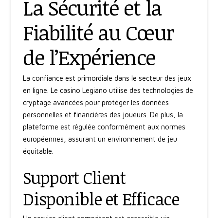
La Sécurité et la
Fiabilité au Cœur
de l’Expérience
La confiance est primordiale dans le secteur des jeux
en ligne. Le casino Legiano utilise des technologies de
cryptage avancées pour protéger les données
personnelles et financières des joueurs. De plus, la
plateforme est régulée conformément aux normes
européennes, assurant un environnement de jeu
équitable.
Support Client
Disponible et Efficace