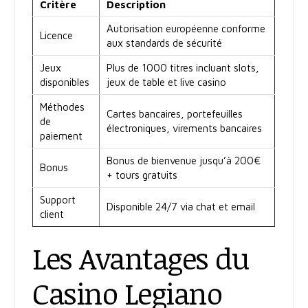
Critère
Description
Autorisation européenne conforme
Licence
aux standards de sécurité
Jeux
Plus de 1000 titres incluant slots,
disponibles
jeux de table et live casino
Méthodes
Cartes bancaires, portefeuilles
de
électroniques, virements bancaires
paiement
Bonus de bienvenue jusqu’à 200€
Bonus
+ tours gratuits
Support
Disponible 24/7 via chat et email
client
Les Avantages du
Casino Legiano