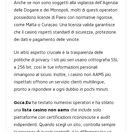
Anche se non sono soggetti alla vigilanza dell’Agenzia
delle Dogane e dei Monopoli, molti di questi operatori
possiedono licenze di Paesi con normative rigorose,
come Malta o Curaçao. Una licenza valida garantisce
che il casinò rispetti standard di sicurezza, protezione
dei dati e pagamento delle vincite.
Un altro aspetto cruciale è la trasparenza delle
politiche di privacy. I siti più seri usano crittografia SSL
a 256 bit, così le tue informazioni personali
rimangono al sicuro. Inoltre, i casinò non AAMS più
rispettati offrono un servizio clienti multilingue,
pronto a rispondere a ogni dubbio in pochi minuti.
Gcca.Eu
ha testato numerosi operatori e ha stilato
una
lista casino non aams
che include solo
piattaforme con certificazioni riconosciute e audit
indipendenti. Quando scegli un sito, controlla sempre
la presenza di questi controlli: è la differenza tra un