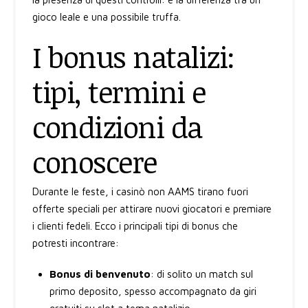
gioco leale e una possibile truffa.
I bonus natalizi:
tipi, termini e
condizioni da
conoscere
Durante le feste, i casinò non AAMS tirano fuori
offerte speciali per attirare nuovi giocatori e premiare
i clienti fedeli. Ecco i principali tipi di bonus che
potresti incontrare:
Bonus di benvenuto
: di solito un match sul
primo deposito, spesso accompagnato da giri