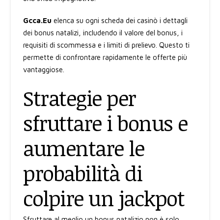
Gcca.Eu
elenca su ogni scheda dei casinò i dettagli
dei bonus natalizi, includendo il valore del bonus, i
requisiti di scommessa e i limiti di prelievo. Questo ti
permette di confrontare rapidamente le offerte più
vantaggiose.
Strategie per
sfruttare i bonus e
aumentare le
probabilità di
colpire un jackpot
Sfruttare al meglio un bonus natalizio non è solo