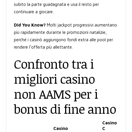
subito la parte guadagnata e usa il resto per
continuare a giocare.
Did You Know?
Molti jackpot progressivi aumentano
più rapidamente durante le promozioni natalizie,
perché i casinò aggiungono fondi extra alle pool per
rendere l’offerta più allettante.
Confronto tra i
migliori casino
non AAMS per i
bonus di fine anno
Casino
Casino
C