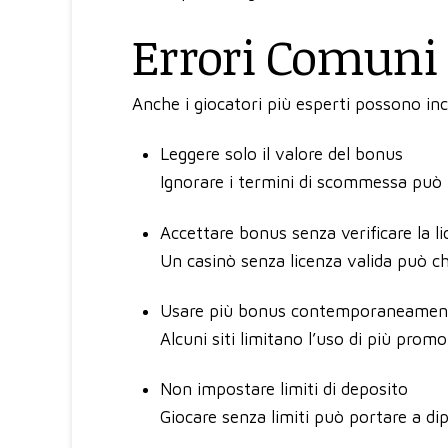
Errori Comuni 
Anche i giocatori più esperti possono in
Leggere solo il valore del bonus
Ignorare i termini di scommessa può t
Accettare bonus senza verificare la l
Un casinò senza licenza valida può ch
Usare più bonus contemporaneamen
Alcuni siti limitano l’uso di più promo
Non impostare limiti di deposito
Giocare senza limiti può portare a d