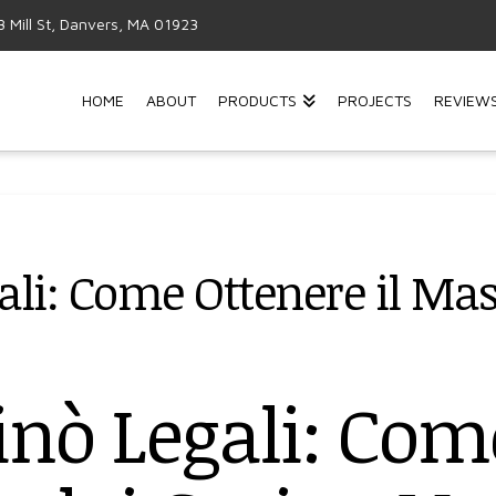
3 Mill St, Danvers, MA 01923
HOME
ABOUT
PRODUCTS
PROJECTS
REVIEW
ali: Come Ottenere il Ma
nò Legali: Com