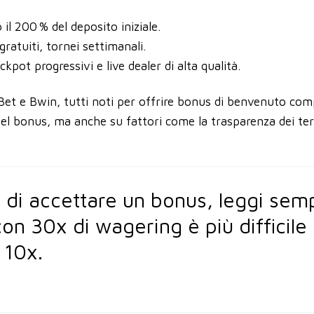
l 200 % del deposito iniziale.
gratuiti, tornei settimanali.
ckpot progressivi e live dealer di alta qualità.
et e Bwin, tutti noti per offrire bonus di benvenuto compet
del bonus, ma anche su fattori come la trasparenza dei te
 di accettare un bonus, leggi semp
 30x di wagering è più difficile 
 10x.