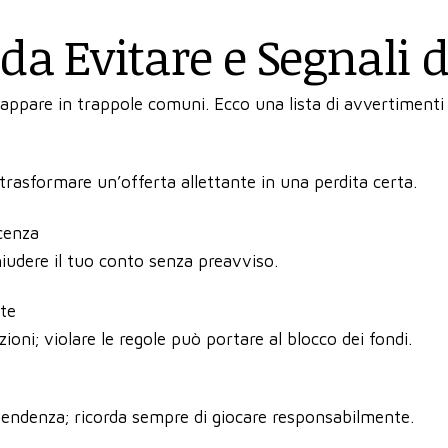
da Evitare e Segnali 
cappare in trappole comuni. Ecco una lista di avvertiment
rasformare un’offerta allettante in una perdita certa.
icenza
iudere il tuo conto senza preavviso.
te
zioni; violare le regole può portare al blocco dei fondi.
ipendenza; ricorda sempre di giocare responsabilmente.