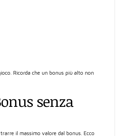
 gioco. Ricorda che un bonus più alto non
 Bonus senza
estrarre il massimo valore dal bonus. Ecco