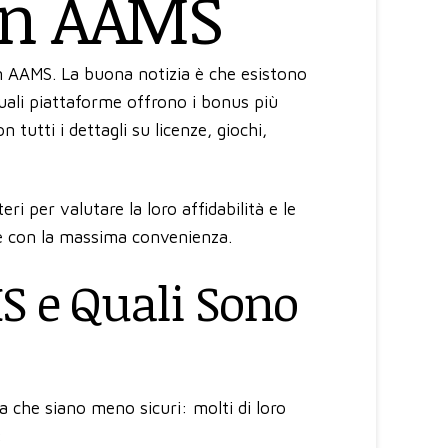
on AAMS
n AAMS. La buona notizia è che esistono
quali piattaforme offrono i bonus più
on tutti i dettagli su licenze, giochi,
i per valutare la loro affidabilità e le
a e con la massima convenienza.
S e Quali Sono
 che siano meno sicuri: molti di loro
: