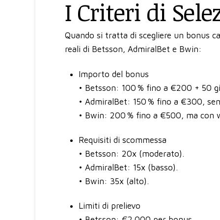
I Criteri di Se
Quando si tratta di scegliere un bonus cas
reali di Betsson, AdmiralBet e Bwin:
Importo del bonus
• Betsson: 100 % fino a €200 + 50 gir
• AdmiralBet: 150 % fino a €300, senz
• Bwin: 200 % fino a €500, ma con 
Requisiti di scommessa
• Betsson: 20x (moderato).
• AdmiralBet: 15x (basso).
• Bwin: 35x (alto).
Limiti di prelievo
• Betsson: €2.000 per bonus.