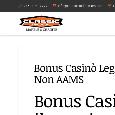
978-304-7777
info@classicrockstones.com
1
Bonus Casinò Leg
Non AAMS
Bonus Casi