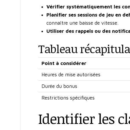
Vérifier systématiquement les con
Planifier ses sessions de jeu en d
connaître une baisse de vitesse.
Utiliser des rappels ou des notific
Tableau récapitulat
Point à considérer
Heures de mise autorisées
Durée du bonus
Restrictions spécifiques
Identifier les c