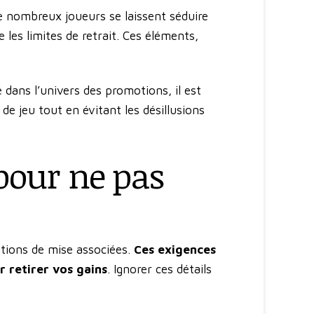
de nombreux joueurs se laissent séduire
 les limites de retrait. Ces éléments,
 dans l’univers des promotions, il est
de jeu tout en évitant les désillusions
pour ne pas
ditions de mise associées.
Ces exigences
 retirer vos gains
. Ignorer ces détails