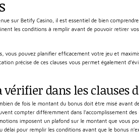
s
nue sur Betify Casino, il est essentiel de bien comprendre 
nent les conditions à remplir avant de pouvoir retirer vos
, vous pouvez planifier efficacement votre jeu et maximis
ication précise de ces clauses vous permet également d’évit
 vérifier dans les clauses d
mbien de fois le montant du bonus doit être misé avant de
euvent compter différemment dans l’accomplissement des 
motions imposent un plafond sur le montant que vous pouv
 délai pour remplir les conditions avant que le bonus n’ex