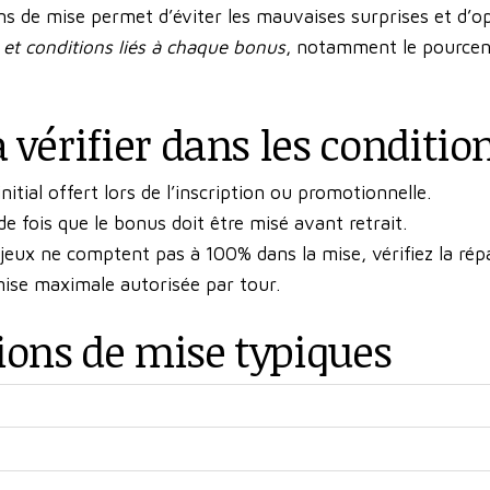
 de mise permet d’éviter les mauvaises surprises et d’op
s et conditions liés à chaque bonus
, notamment le pourcent
 vérifier dans les conditio
nitial offert lors de l’inscription ou promotionnelle.
e fois que le bonus doit être misé avant retrait.
 jeux ne comptent pas à 100% dans la mise, vérifiez la répa
ise maximale autorisée par tour.
ions de mise typiques