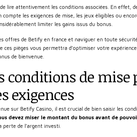
 de lire attentivement les conditions associées. En effet, 
n compte les exigences de mise, les jeux éligibles ou encore
onsidérablement limiter les gains issus du bonus.
des offres de
Betify en france
et naviguer en toute sécurité
re ces pièges vous permettra d’optimiser votre expérience 
bonus de bienvenue.
 conditions de mise 
es exigences
ue sur Betify Casino, il est crucial de bien saisir les con
us devez miser le montant du bonus avant de pouvoir
 perte de l’argent investi.