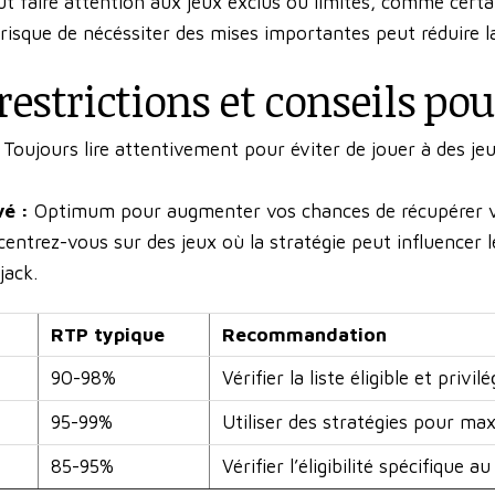
faut faire attention aux jeux exclus ou limités, comme cert
e risque de nécéssiter des mises importantes peut réduire 
strictions et conseils pour
Toujours lire attentivement pour éviter de jouer à des j
vé :
Optimum pour augmenter vos chances de récupérer vo
entrez-vous sur des jeux où la stratégie peut influencer
jack.
RTP typique
Recommandation
90-98%
Vérifier la liste éligible et privi
95-99%
Utiliser des stratégies pour max
85-95%
Vérifier l’éligibilité spécifique a