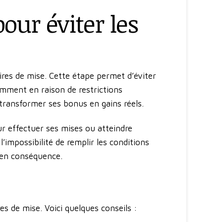
our éviter les
ires de mise. Cette étape permet d’éviter
amment en raison de restrictions
 transformer ses bonus en gains réels.
ur effectuer ses mises ou atteindre
’impossibilité de remplir les conditions
s en conséquence.
 de mise. Voici quelques conseils :