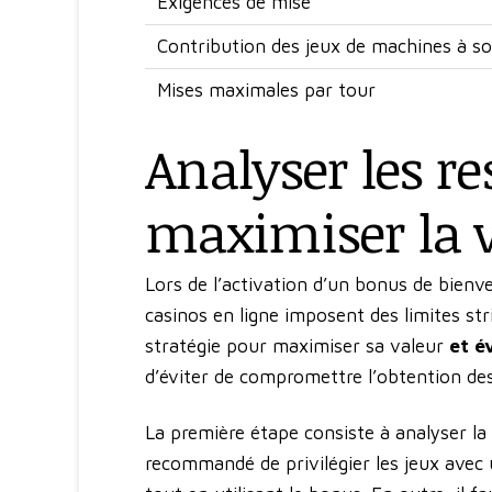
Exigences de mise
Contribution des jeux de machines à s
Mises maximales par tour
Analyser les res
maximiser la 
Lors de l’activation d’un bonus de bienve
casinos en ligne imposent des limites st
stratégie pour maximiser sa valeur
et é
d’éviter de compromettre l’obtention des
La première étape consiste à analyser la l
recommandé de privilégier les jeux avec